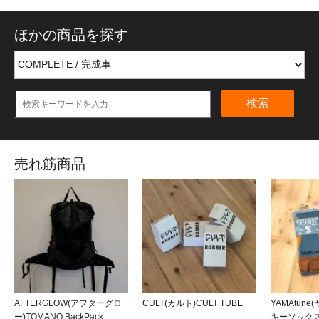
ほかの商品を探す
検索
売れ筋商品
AFTERGLOW(アフターグロ
CULT(カルト)CULT TUBE
YAMAtun
ー)TOMANO BackPack
キーソックス