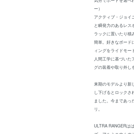
気分でボードを選べれるQ
ー）
アクティブ・ジョイ
と瞬発力のあるレス
ラックに置いたり積
簡単。好きなボード
ィングをライドモー
人間工学に基づいた
グの装着や取り外し
来期のモデルより新
し下げるとロックさ
ました。今まであっ
リ。
ULTRA RANGER