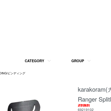
CATEGORY
GROUP
NDING/ビンディング
karakoram
Ranger Spl
69219102