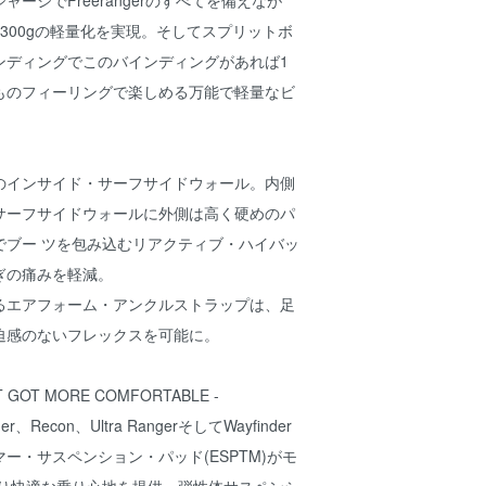
ーシでFreerangerのすべてを備えなが
300gの軽量化を実現。そしてスプリットボ
ンディングでこのバインディングがあれば1
ものフィーリングで楽しめる万能で軽量なビ
のインサイド・サーフサイドウォール。内側
サーフサイドウォールに外側は高く硬めのパ
でブー ツを包み込むリアクティブ・ハイバッ
ぎの痛みを軽減。
るエアフォーム・アンクルストラップは、足
迫感のないフレックスを可能に。
JUST GOT MORE COMFORTABLE -
ger、Recon、Ultra RangerそしてWayfinder
ー・サスペンション・パッド(ESPTM)がモ