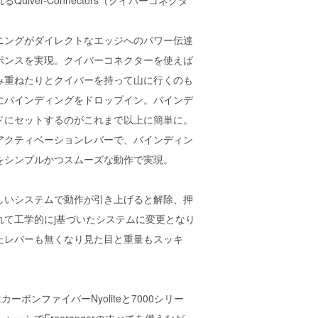
uiver-Connectors（クイバーコネクタ
ニングがダイレクトなエッジへのパワー伝達
ポンスを実現。クイバーコネクターを使えば
み重ねたりとクイバーを持って山に行くのも
にバインディングをドロップイン。バインデ
ドにセットするのがこれまで以上に簡単に。
アクティベーションレバーで、バインディン
をシンプルかつスムーズな動作で実現。
しいシステムで動作が引き上げると解除、押
れて工学的にj基づいたシステムに変更となり
たレバーも無くなり見た目と重量もスッキ
ははカーボンファイバーNyoliteと7000シリー