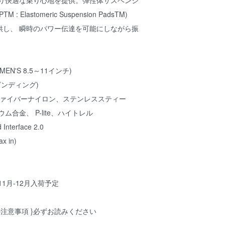
より快適な乗り心地を提供。弾性体サスペンシ
: Elastomeric Suspension PadsTM)
供し、 瞬時のパワー伝達を可能にしながら振
ize(MEN'S 8.5～11インチ)
片足ビンディング)
カーボンファイバーナイロン、ステンレススティー
ム合金、 P-lite、ハイトレル
Interface 2.0
ax in)
11月-12月入荷予定
の注意事項 }必ずお読みください