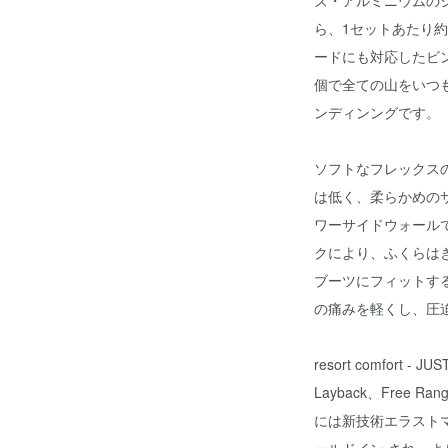
ズ・アルミニウムのシャ
ら、1セットあたり約
ードにも対応したビ
個で全ての山をいつ
ンディンングです。
ソフトなフレックス
は低く、柔らかめの
ワーサイドウォール
クにより、ふくらは
ブーツにフィットす
の痛みを軽くし、圧
resort comfort - 
Layback、Free Ran
には新技術エラストマ