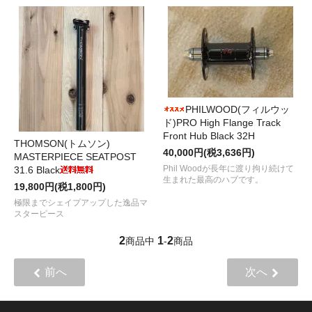
PHILWOOD(フィルウッ
ド)PRO High Flange Track
Front Hub Black 32H
THOMSON(トムソン)
40,000円(税3,636円)
MASTERPIECE SEATPOST
Phil Woodが長年に渡り拘り続けて
31.6 Black
生まれた最高のハブです。
19,800円(税1,800円)
極限までシェイプアップした逸品マ
スターピース
2
1
2
商品中
-
商品
前へ
次へ