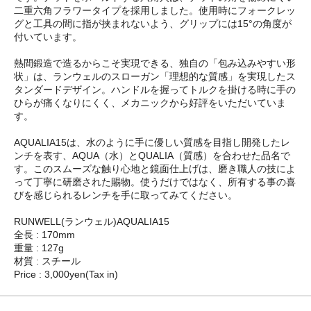
二重六角フラワータイプを採用しました。使用時にフォークレッ
グと工具の間に指が挟まれないよう、グリップには15°の角度が
付いています。
熱間鍛造で造るからこそ実現できる、独自の「包み込みやすい形
状」は、ランウェルのスローガン「理想的な質感」を実現したス
タンダードデザイン。ハンドルを握ってトルクを掛ける時に手の
ひらが痛くなりにくく、メカニックから好評をいただいていま
す。
AQUALIA15は、水のように手に優しい質感を目指し開発したレ
ンチを表す、AQUA（水）とQUALIA（質感）を合わせた品名で
す。このスムーズな触り心地と鏡面仕上げは、磨き職人の技によ
って丁寧に研磨された賜物。使うだけではなく、所有する事の喜
びを感じられるレンチを手に取ってみてください。
RUNWELL(ランウェル)AQUALIA15
全長 : 170mm
重量 : 127g
材質 : スチール
Price : 3,000yen(Tax in)