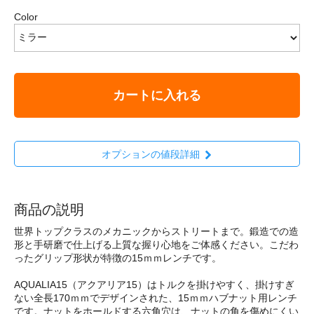
Color
カートに入れる
オプションの値段詳細
商品の説明
世界トップクラスのメカニックからストリートまで。鍛造での造
形と手研磨で仕上げる上質な握り心地をご体感ください。こだわ
ったグリップ形状が特徴の15ｍｍレンチです。
AQUALIA15（アクアリア15）はトルクを掛けやすく、掛けすぎ
ない全長170ｍｍでデザインされた、15ｍｍハブナット用レンチ
です。ナットをホールドする六角穴は、ナットの角を傷めにくい