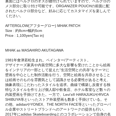
裏面にはベルクロのオスが縫付けられていますので、ベルクロの
メス部分に取り付け可能です。ORGANIZER POUCHの前面に配
されたベルクロ部分など、好みに応じてカスタマイズを楽しんで
ください。
AFTERGLOW(アフターグロー) MHAK PATCH
Size : 約8cm×幅約5cm
Price : 1,100yen(Tax in)
MHAK as MASAHIRO AKUTAGAWA
1981年會津若松生まれ。ペインター/アーティスト。
デザイナーズ家具や内装空間に多大な影響を受けたことから絵画
をインテリアの一部として捉えた”生活空間との共存”をテーマに
壁画を中心とした制作活動を行う。空間と絵画を共存させること
は絵画そのものを雰囲気として認識させる必要性があると考え、
抽象表現にこだわったスタイルを追求。曲線で構築し反復する独
特なスタイルを作り上げ個人邸や飲食店、ホテル客室など数々の
内装壁画を手掛けてきた。一方で、Levi’s® HARAJUKUやRVCA
SHIBUYA等といったストア外装壁画も数多く手掛けている。そ
の他、adidasやYONEX、THE NORTH FACE等といったグローバ
ル企業やストリートブランドへのアートワークの提供も行い、
2017年にadidas Skateboardingとのコラボレーションで自身の名