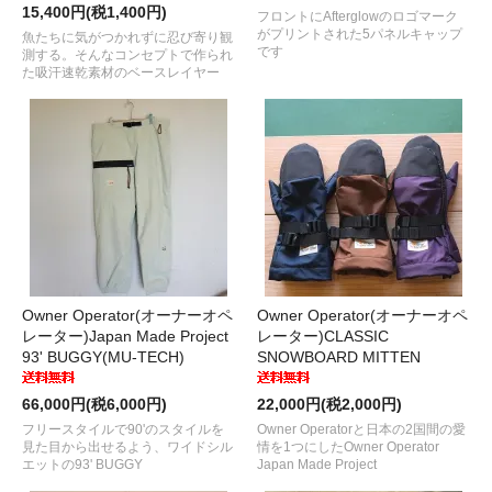
15,400円(税1,400円)
フロントにAfterglowのロゴマーク
がプリントされた5パネルキャップ
魚たちに気がつかれずに忍び寄り観
です
測する。そんなコンセプトで作られ
た吸汗速乾素材のベースレイヤー
Owner Operator(オーナーオペ
Owner Operator(オーナーオペ
レーター)Japan Made Project
レーター)CLASSIC
93' BUGGY(MU-TECH)
SNOWBOARD MITTEN
66,000円(税6,000円)
22,000円(税2,000円)
フリースタイルで90'のスタイルを
Owner Operatorと日本の2国間の愛
見た目から出せるよう、ワイドシル
情を1つにしたOwner Operator
エットの93' BUGGY
Japan Made Project